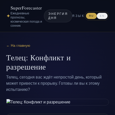
SuperForecaster
Ежедневные
ЭНЕРГИЯ
✦
ЯЗЫК
RU
EN
прогнозы,
ДНЯ
космическая погода и
сонник
← На главную
Телец: Конфликт и
разрешение
Телец, сегодня вас ждёт непростой день, который
может привести к прорыву. Готовы ли вы к этому
испытанию?