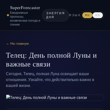
SuperForecaster
Ежедневные
ЭНЕРГИЯ
✦
ЯЗЫК
RU
EN
прогнозы,
ДНЯ
космическая погода и
сонник
← На главную
Телец: День полной Луны и
важные связи
Сегодня, Телец, полная Луна освещает ваши
отношения. Узнайте, что действительно важно в
вашей жизни.