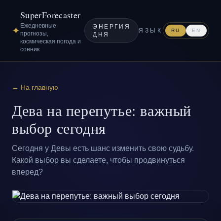
SuperForecaster
Ежедневные
ЭНЕРГИЯ
✦
ЯЗЫК
RU
EN
прогнозы,
ДНЯ
космическая погода и
сонник
← На главную
Дева на перепутье: важный
выбор сегодня
Сегодня у Девы есть шанс изменить свою судьбу.
Какой выбор вы сделаете, чтобы продвинуться
вперед?