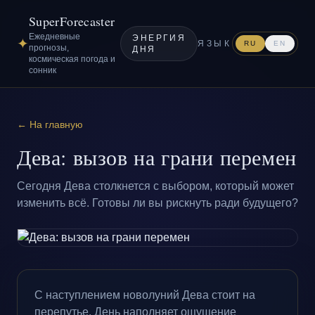
SuperForecaster
Ежедневные
ЭНЕРГИЯ
✦
ЯЗЫК
RU
EN
прогнозы,
ДНЯ
космическая погода и
сонник
← На главную
Дева: вызов на грани перемен
Сегодня Дева столкнется с выбором, который может
изменить всё. Готовы ли вы рискнуть ради будущего?
С наступлением новолуний Дева стоит на
перепутье. День наполняет ощущение