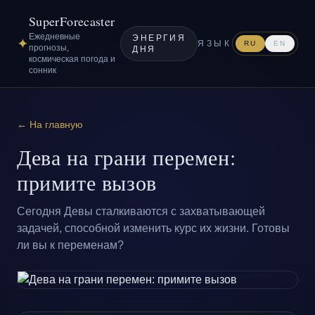
SuperForecaster
Ежедневные
ЭНЕРГИЯ
✦
ЯЗЫК
RU
EN
прогнозы,
ДНЯ
космическая погода и
сонник
← На главную
Дева на грани перемен:
примите вызов
Сегодня Девы сталкиваются с захватывающей
задачей, способной изменить курс их жизни. Готовы
ли вы к переменам?