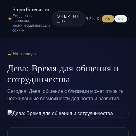
SuperForecaster
Ежедневные
ЭНЕРГИЯ
✦
ЯЗЫК
RU
EN
прогнозы,
ДНЯ
космическая погода и
сонник
← На главную
Дева: Время для общения и
сотрудничества
Сегодня, Дева, общение с близкими может открыть
неожиданные возможности для роста и развития.