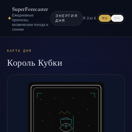
SuperForecaster
Ежедневные
ЭНЕРГИЯ
✦
ЯЗЫК
RU
EN
прогнозы,
ДНЯ
космическая погода и
сонник
КАРТА ДНЯ
Король Кубки