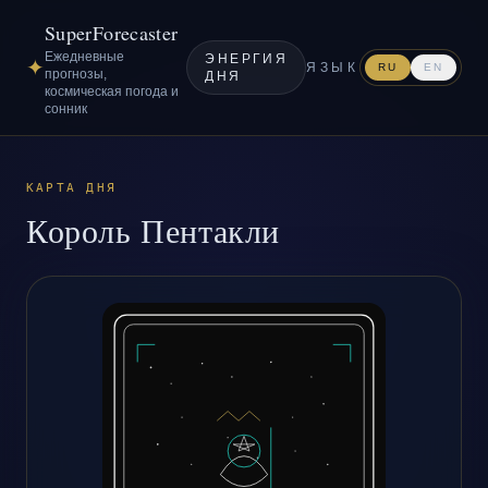
SuperForecaster
Ежедневные
ЭНЕРГИЯ
✦
ЯЗЫК
RU
EN
прогнозы,
ДНЯ
космическая погода и
сонник
КАРТА ДНЯ
Король Пентакли