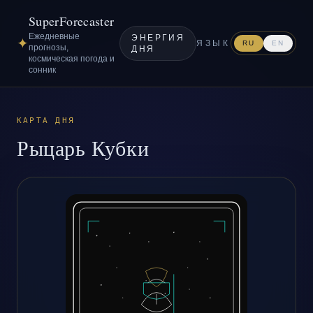
SuperForecaster
Ежедневные
ЭНЕРГИЯ
✦
ЯЗЫК
RU
EN
прогнозы,
ДНЯ
космическая погода и
сонник
КАРТА ДНЯ
Рыцарь Кубки