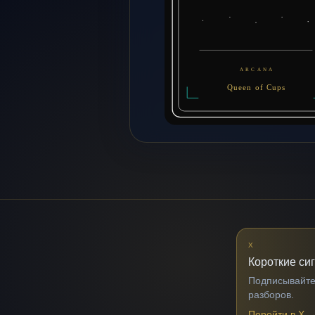
X
Короткие си
Подписывайтес
разборов.
Перейти в X