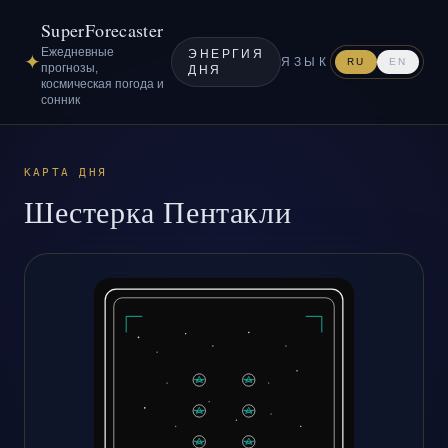
SuperForecaster
Ежедневные
ЭНЕРГИЯ
✦
ЯЗЫК
RU
EN
прогнозы,
ДНЯ
космическая погода и
сонник
КАРТА ДНЯ
Шестерка Пентакли