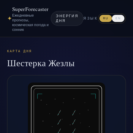
SuperForecaster
Ежедневные
ЭНЕРГИЯ
✦
ЯЗЫК
RU
EN
прогнозы,
ДНЯ
космическая погода и
сонник
КАРТА ДНЯ
Шестерка Жезлы