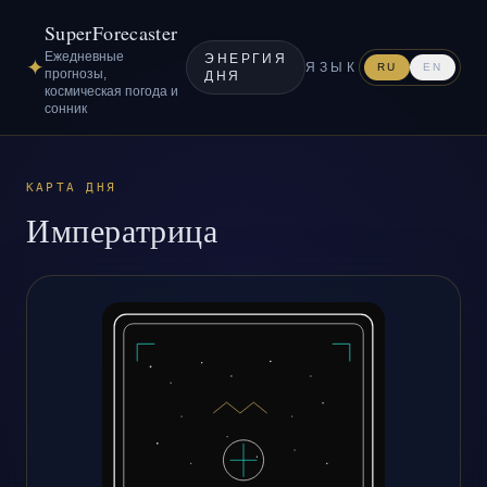
SuperForecaster
Ежедневные
ЭНЕРГИЯ
✦
ЯЗЫК
RU
EN
прогнозы,
ДНЯ
космическая погода и
сонник
КАРТА ДНЯ
Императрица