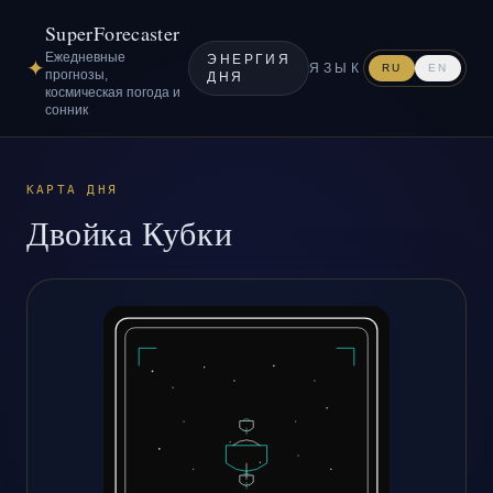
SuperForecaster
Ежедневные
ЭНЕРГИЯ
✦
ЯЗЫК
RU
EN
прогнозы,
ДНЯ
космическая погода и
сонник
КАРТА ДНЯ
Двойка Кубки