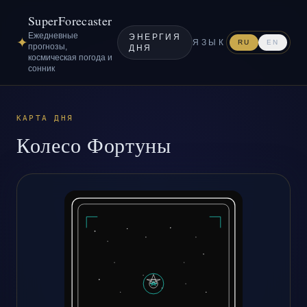
SuperForecaster
Ежедневные
ЭНЕРГИЯ
✦
ЯЗЫК
RU
EN
прогнозы,
ДНЯ
космическая погода и
сонник
КАРТА ДНЯ
Колесо Фортуны