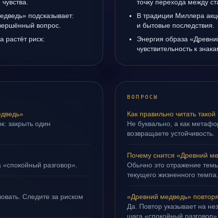
чувства.
точку перехода между с
едведь» подсказывает:
В традиции Миллера акц
авершённый вопрос.
и бытовые последствия.
а растёт риск:
Энергия образа «Древни
чувствительность к знак
ВОПРОСЫ
едведь»
Как правильно читать такой
к: закрыть один
Не буквально, а как метафор
возвращаете устойчивость.
Почему снится «Древний м
а «спокойный разговор».
Обычно это отражение темы
текущего жизненного темпа
овать. Следите за риском
«Древний медведь» повторя
Да. Повтор указывает на не
шага «спокойный разговор»