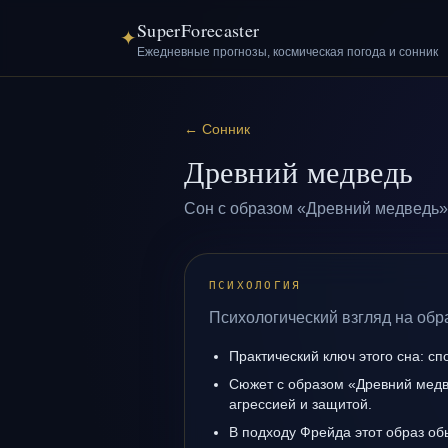
SuperForecaster
✦
Ежедневные прогнозы, космическая погода и сонник
←
Сонник
Древний медведь
Сон с образом «Древний медведь»
ПСИХОЛОГИЯ
Психологический взгляд на обр
Практический ключ этого сна: сп
Сюжет с образом «Древний медв
агрессией и защитой.
В подходу Фрейда этот образ об