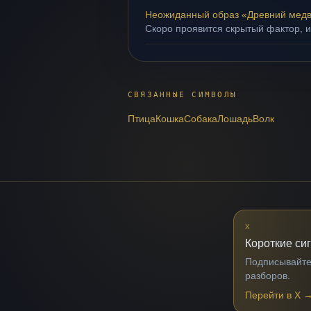
Неожиданный образ «Древний мед
Скоро проявится скрытый фактор, и
СВЯЗАННЫЕ СИМВОЛЫ
Птица
Кошка
Собака
Лошадь
Волк
X
Короткие си
Подписывайтес
разборов.
Перейти в X