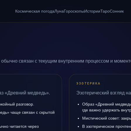
Космическая погода
Луна
Гороскопы
Истории
Таро
Сонник
 обычно связан с текущим внутренним процессом и моменто
ЭЗОТЕРИКА
аз «Древний медведь».
Эзотерический взгляд н
окойный разговор.
Образ «Древний медведь
где важно удержать внут
едь» чаще связан с скрытой
Мистический совет: закр
ычно читается через
В эзотерическом прочте