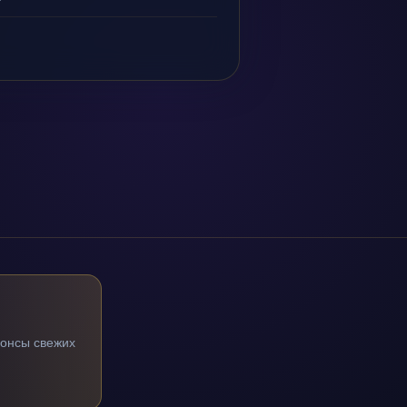
нонсы свежих