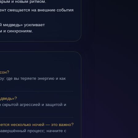
тарым и новым ритмом.
ент смещается на внешние события
й медведь» усиливает
ам и синхрониям.
 сон?
у: где вы теряете энергию и как
едведь»?
 скрытой агрессией и защитой и
.
ется несколько ночей — это важно?
завершённый процесс; начните с
.