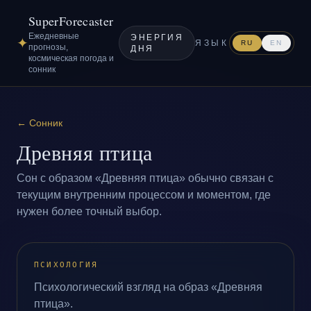
SuperForecaster
Ежедневные
ЭНЕРГИЯ
✦
ЯЗЫК
RU
EN
прогнозы,
ДНЯ
космическая погода и
сонник
←
Сонник
Древняя птица
Сон с образом «Древняя птица» обычно связан с
текущим внутренним процессом и моментом, где
нужен более точный выбор.
ПСИХОЛОГИЯ
Психологический взгляд на образ «Древняя
птица».