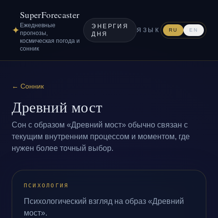
SuperForecaster
Ежедневные
ЭНЕРГИЯ
✦
ЯЗЫК
RU
EN
прогнозы,
ДНЯ
космическая погода и
сонник
←
Сонник
Древний мост
Сон с образом «Древний мост» обычно связан с
текущим внутренним процессом и моментом, где
нужен более точный выбор.
ПСИХОЛОГИЯ
Психологический взгляд на образ «Древний
мост».