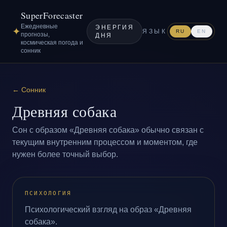
SuperForecaster
Ежедневные
ЭНЕРГИЯ
✦
ЯЗЫК
RU
EN
прогнозы,
ДНЯ
космическая погода и
сонник
←
Сонник
Древняя собака
Сон с образом «Древняя собака» обычно связан с
текущим внутренним процессом и моментом, где
нужен более точный выбор.
ПСИХОЛОГИЯ
Психологический взгляд на образ «Древняя
собака».