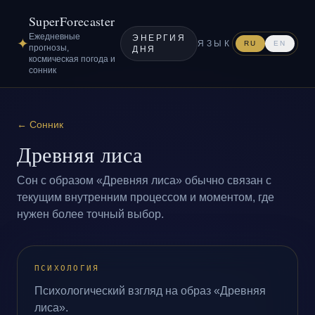
SuperForecaster
Ежедневные
ЭНЕРГИЯ
✦
ЯЗЫК
RU
EN
прогнозы,
ДНЯ
космическая погода и
сонник
←
Сонник
Древняя лиса
Сон с образом «Древняя лиса» обычно связан с
текущим внутренним процессом и моментом, где
нужен более точный выбор.
ПСИХОЛОГИЯ
Психологический взгляд на образ «Древняя
лиса».