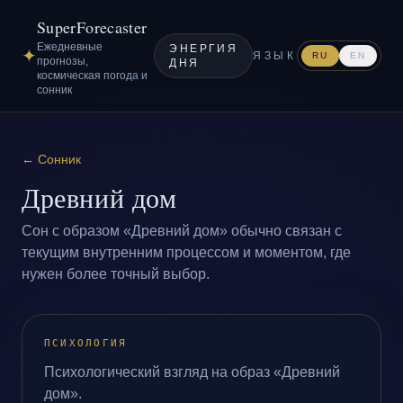
SuperForecaster
Ежедневные
ЭНЕРГИЯ
✦
ЯЗЫК
RU
EN
прогнозы,
ДНЯ
космическая погода и
сонник
←
Сонник
Древний дом
Сон с образом «Древний дом» обычно связан с
текущим внутренним процессом и моментом, где
нужен более точный выбор.
ПСИХОЛОГИЯ
Психологический взгляд на образ «Древний
дом».