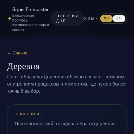
SuperForecaster
Ежедневные
ЭНЕРГИЯ
✦
ЯЗЫК
RU
EN
прогнозы,
ДНЯ
космическая погода и
сонник
←
Сонник
Деревня
Сон с образом «Деревня» обычно связан с текущим
внутренним процессом и моментом, где нужен более
точный выбор.
ПСИХОЛОГИЯ
Психологический взгляд на образ «Деревня».