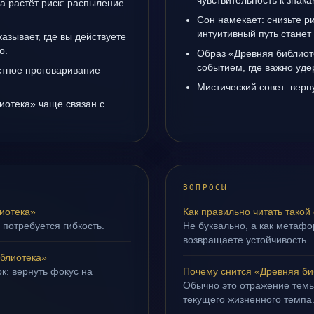
чувствительность к знак
да растёт риск: распыление
Сон намекает: снизьте р
интуитивный путь станет
азывает, где вы действуете
о.
Образ «Древняя библиот
событием, где важно уде
естное проговаривание
Мистический совет: верн
иотека» чаще связан с
ВОПРОСЫ
иотека»
Как правильно читать такой
 потребуется гибкость.
Не буквально, а как метафор
возвращаете устойчивость.
блиотека»
к: вернуть фокус на
Почему снится «Древняя би
Обычно это отражение темы
текущего жизненного темпа