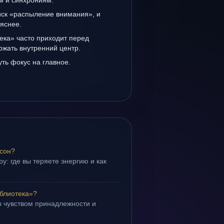
ам и синхрониям.
иск «распыление внимания», и
 яснее.
ека» часто приходит перед
ржать внутренний центр.
уть фокус на главное.
 сон?
у: где вы теряете энергию и как
блиотека»?
 чувством принадлежности и
.