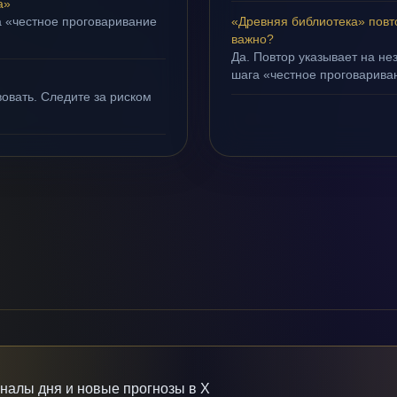
а»
а «честное проговаривание
«Древняя библиотека» повт
важно?
Да. Повтор указывает на не
шага «честное проговариван
овать. Следите за риском
гналы дня и новые прогнозы в X