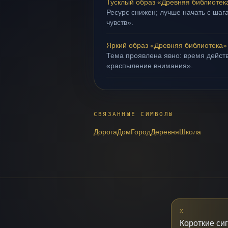
Тусклый образ «Древняя библиотек
Ресурс снижен; лучше начать с шаг
чувств».
Яркий образ «Древняя библиотека»
Тема проявлена явно: время действ
«распыление внимания».
СВЯЗАННЫЕ СИМВОЛЫ
Дорога
Дом
Город
Деревня
Школа
X
Короткие си