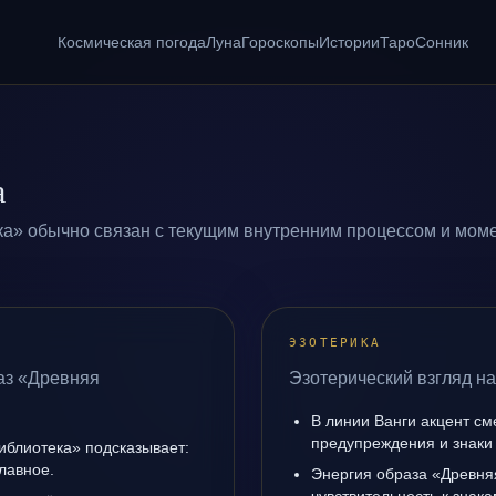
Космическая погода
Луна
Гороскопы
Истории
Таро
Сонник
а
а» обычно связан с текущим внутренним процессом и моме
ЭЗОТЕРИКА
аз «Древняя
Эзотерический взгляд на
В линии Ванги акцент с
предупреждения и знаки
иблиотека» подсказывает:
лавное.
Энергия образа «Древня