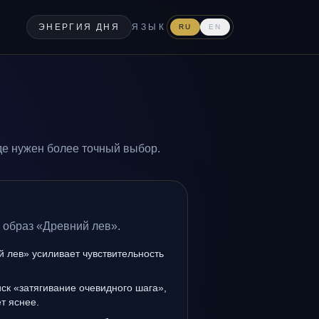
ЭНЕРГИЯ ДНЯ
ЯЗЫК
RU
EN
де нужен более точный выбор.
 образ «Древний лев».
 лев» усиливает чувствительность
иск «затягивание очевидного шага»,
т яснее.