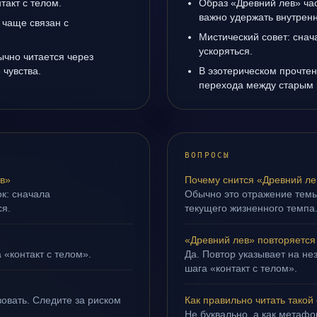
такт с телом.
Образ «Древний лев» час
важно удержать внутренн
 чаще связан с
Мистический совет: снач
ускоряться.
ычно читается через
чувства.
В эзотерическом прочтен
перехода между старым 
ВОПРОСЫ
в»
Почему снится «Древний ле
ок: сначала
Обычно это отражение тем
ся.
текущего жизненного темпа
«Древний лев» повторяется
 «контакт с телом».
Да. Повтор указывает на не
шага «контакт с телом».
овать. Следите за риском
Как правильно читать такой
Не буквально, а как метафор