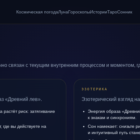
Космическая погода
Луна
Гороскопы
Истории
Таро
Сонник
но связан с текущим внутренним процессом и моментом, г
ЭЗОТЕРИКА
аз «Древний лев».
Эзотерический взгляд на
а растёт риск: затягивание
Энергия образа «Древний
к знакам и синхрониям.
 где вы действуете на
Сон намекает: снизьте р
и интуитивный путь стане