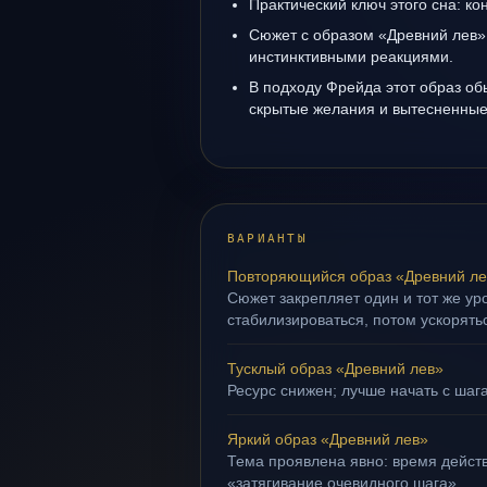
Практический ключ этого сна: кон
Сюжет с образом «Древний лев»
инстинктивными реакциями.
В подходу Фрейда этот образ об
скрытые желания и вытесненные 
ВАРИАНТЫ
Повторяющийся образ «Древний ле
Сюжет закрепляет один и тот же ур
стабилизироваться, потом ускорять
Тусклый образ «Древний лев»
Ресурс снижен; лучше начать с шага
Яркий образ «Древний лев»
Тема проявлена явно: время действ
«затягивание очевидного шага».