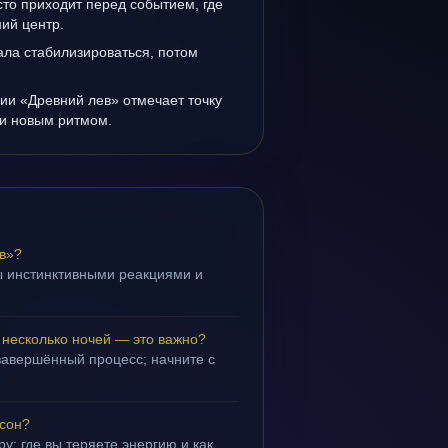
то приходит перед событием, где
ий центр.
ала стабилизироваться, потом
ии «Древний лев» отмечает точку
и новым ритмом.
в»?
ы инстинктивными реакциями и
.
 несколько ночей — это важно?
завершённый процесс; начните с
 сон?
у: где вы теряете энергию и как