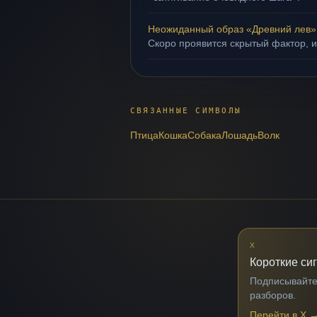
Неожиданный образ «Древний лев»
Скоро проявится скрытый фактор, и
СВЯЗАННЫЕ СИМВОЛЫ
Птица
Кошка
Собака
Лошадь
Волк
X
Короткие си
Подписывайтес
разборов.
Перейти в X