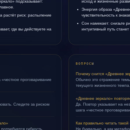
еркало» подсказывает:
исход и жизненные разви
лавное.
Энергия образа «Древне
да растёт риск: распыление
чувствительность к знак
Сон намекает: снизьте р
вает, где вы действуете на
интуитивный путь станет
ВОПРОСЫ
Почему снится «Древнее зе
а «честное проговаривание
Обычно это отражение темы
текущего жизненного темпа
«Древнее зеркало» повторя
овать. Следите за риском
Да. Повтор указывает на не
шага «честное проговариван
ало»
Как правильно читать такой
 потребуется гибкость.
Не буквально, а как метафор