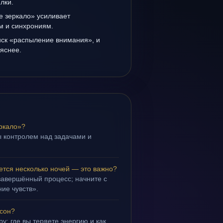
лки.
е зеркало» усиливает
ам и синхрониям.
иск «распыление внимания», и
 яснее.
ркало»?
 контролем над задачами и
.
ется несколько ночей — это важно?
завершённый процесс; начните с
ие чувств».
 сон?
у: где вы теряете энергию и как