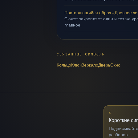
Повторяющийся образ «Древнее зе
Сюжет закрепляет один и тот же уро
главное.
СВЯЗАННЫЕ СИМВОЛЫ
Кольцо
Ключ
Зеркало
Дверь
Окно
X
Короткие си
Подписывайтес
разборов.