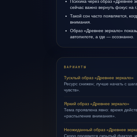
Психика через образ «Древнее з
сейчас важно вернуть фокус на г
Такой сон часто появляется, ког
внимания.
Образ «Древнее зеркало» показы
автопилоте, а где — осознанно.
ВАРИАНТЫ
Тусклый образ «Древнее зеркало»
Ресурс снижен; лучше начать с шаг
чувств».
Яркий образ «Древнее зеркало»
Тема проявлена явно: время действ
«распыление внимания».
Неожиданный образ «Древнее зерк
Скоро проявится скрытый фактор, и