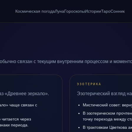
Космическая погода
Луна
Гороскопы
Истории
Таро
Сонник
обычно связан с текущим внутренним процессом и моменто
ЭЗОТЕРИКА
аз «Древнее зеркало».
Эзотерический взгляд на
ало» чаще связан с
Мистический совет: верн
В эзотерическом прочте
 читается через
точку перехода между с
знаки периода.
В трактовкам Цветкова а