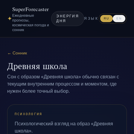
SuperForecaster
Ежедневные
ЭНЕРГИЯ
✦
ЯЗЫК
RU
EN
прогнозы,
ДНЯ
космическая погода и
сонник
←
Сонник
Древняя школа
Сон с образом «Древняя школа» обычно связан с
текущим внутренним процессом и моментом, где
нужен более точный выбор.
ПСИХОЛОГИЯ
Психологический взгляд на образ «Древняя
школа».