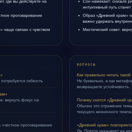
т, где вы действуете на
Сон намекает: снизьте р
интуитивный путь станет
естное проговаривание
Образ «Древний храм» ч
важно удержать внутренн
» чаще связан с чувством
Мистический совет: верн
ВОПРОСЫ
м»
Как правильно читать такой
 потребуется гибкость.
Не буквально, а как метафор
возвращаете устойчивость.
рам»
к: вернуть фокус на
Почему снится «Древний х
Обычно это отражение темы
текущего жизненного темпа
а «честное проговаривание
«Древний храм» повторяетс
Да. Повтор указывает на не