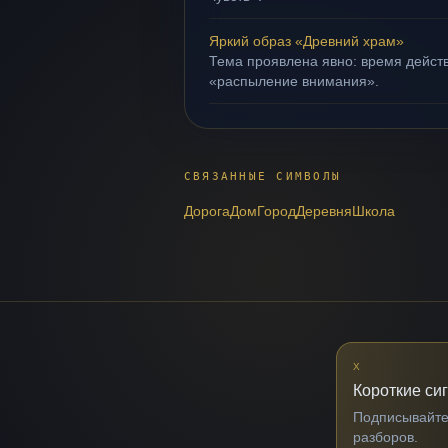
Яркий образ «Древний храм»
Тема проявлена явно: время действ
«распыление внимания».
СВЯЗАННЫЕ СИМВОЛЫ
Дорога
Дом
Город
Деревня
Школа
X
Короткие си
Подписывайтес
разборов.