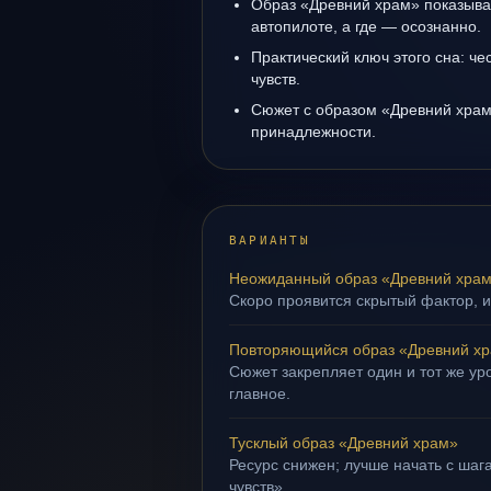
Образ «Древний храм» показывае
автопилоте, а где — осознанно.
Практический ключ этого сна: ч
чувств.
Сюжет с образом «Древний храм
принадлежности.
ВАРИАНТЫ
Неожиданный образ «Древний хра
Скоро проявится скрытый фактор, и
Повторяющийся образ «Древний х
Сюжет закрепляет один и тот же уро
главное.
Тусклый образ «Древний храм»
Ресурс снижен; лучше начать с шаг
чувств».