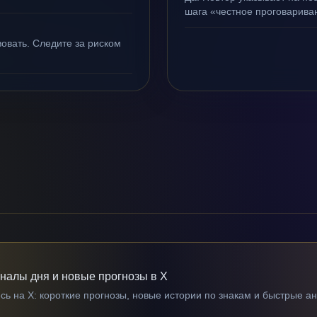
шага «честное проговариван
овать. Следите за риском
гналы дня и новые прогнозы в X
ь на X: короткие прогнозы, новые истории по знакам и быстрые а