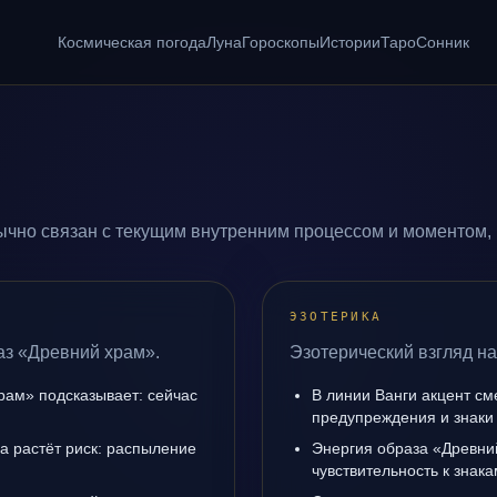
Космическая погода
Луна
Гороскопы
Истории
Таро
Сонник
чно связан с текущим внутренним процессом и моментом, 
ЭЗОТЕРИКА
аз «Древний храм».
Эзотерический взгляд н
рам» подсказывает: сейчас
В линии Ванги акцент с
предупреждения и знаки
да растёт риск: распыление
Энергия образа «Древни
чувствительность к знак