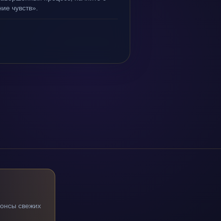
ие чувств».
нонсы свежих