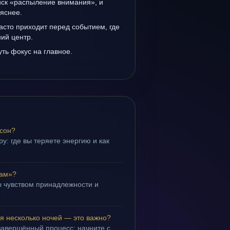
иск «распыление внимания», и
 яснее.
асто приходит перед событием, где
ий центр.
уть фокус на главное.
 сон?
у: где вы теряете энергию и как
рам»?
 чувством принадлежности и
.
я несколько ночей — это важно?
завершённый процесс; начните с