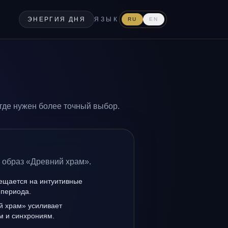
ЭНЕРГИЯ ДНЯ
ЯЗЫК
RU
EN
где нужен более точный выбор.
а образ «Древний храм».
мещается на интуитивные
 периода.
й храм» усиливает
ам и синхрониям.