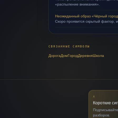
«распыление внимания».
Неожиданный образ «Чёрный горо
Скоро проявится скрытый фактор, и
СВЯЗАННЫЕ СИМВОЛЫ
Дорога
Дом
Город
Деревня
Школа
X
Короткие си
Подписывайтес
разборов.