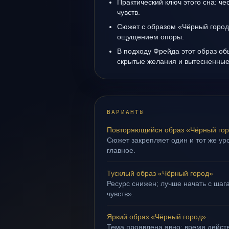
Практический ключ этого сна: ч
чувств.
Сюжет с образом «Чёрный город
ощущением опоры.
В подходу Фрейда этот образ об
скрытые желания и вытесненные 
ВАРИАНТЫ
Повторяющийся образ «Чёрный го
Сюжет закрепляет один и тот же уро
главное.
Тусклый образ «Чёрный город»
Ресурс снижен; лучше начать с шаг
чувств».
Яркий образ «Чёрный город»
Тема проявлена явно: время действ