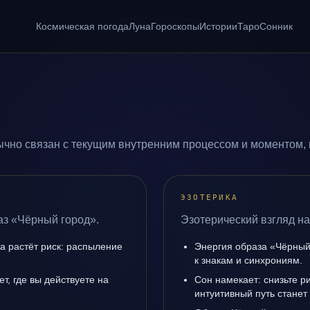
Космическая погода
Луна
Гороскопы
Истории
Таро
Сонник
чно связан с текущим внутренним процессом и моментом, 
ЭЗОТЕРИКА
аз «Чёрный город».
Эзотерический взгляд на
да растёт риск: распыление
Энергия образа «Чёрный 
к знакам и синхрониям.
т, где вы действуете на
Сон намекает: снизьте р
интуитивный путь станет