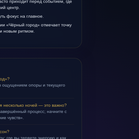
сто приходит перед событием, где
ий центр.
уть фокус на главное.
ии «Чёрный город» отмечает точку
и новым ритмом.
род»?
ы ощущением опоры и текущего
я несколько ночей — это важно?
завершённый процесс; начните с
ие чувств».
 сон?
у: где вы теряете энергию и как