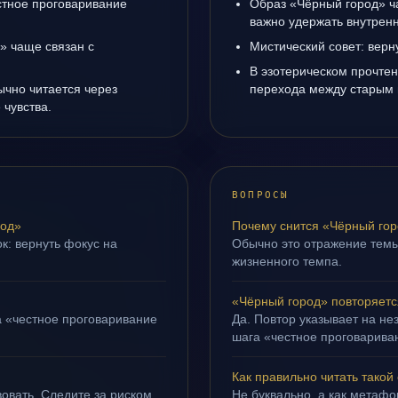
естное проговаривание
Образ «Чёрный город» ча
важно удержать внутренн
» чаще связан с
Мистический совет: верн
В эзотерическом прочтен
ычно читается через
перехода между старым 
чувства.
ВОПРОСЫ
род»
Почему снится «Чёрный го
к: вернуть фокус на
Обычно это отражение тем
жизненного темпа.
«Чёрный город» повторяетс
а «честное проговаривание
Да. Повтор указывает на не
шага «честное проговариван
Как правильно читать такой
овать. Следите за риском
Не буквально, а как метафор