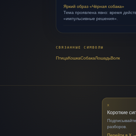
Яркий образ «Чёрная собака»
Тема проявлена явно: время действ
«импульсивные решения».
СВЯЗАННЫЕ СИМВОЛЫ
Птица
Кошка
Собака
Лошадь
Волк
X
Короткие си
Подписывайтес
разборов.
Перейти в X