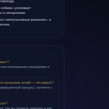
 периода.
 собака» усиливает
ам и синхрониям.
иск «импульсивные решения», и
 яснее.
ака»?
ы инстинктивными реакциями и
.
ся несколько ночей — это важно?
завершённый процесс; начните с
.
 сон?
у: где вы теряете энергию и как