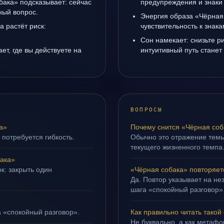
бака» подсказывает: сейчас
предупреждения и знаки
ный вопрос.
Энергия образа «Чёрная
а растёт риск:
чувствительность к знак
Сон намекает: снизьте р
ет, где вы действуете на
интуитивный путь станет
ВОПРОСЫ
а»
Почему снится «Чёрная соб
 потребуется гибкость.
Обычно это отражение тем
текущего жизненного темпа
ака»
к: закрыть один
«Чёрная собака» повторяет
Да. Повтор указывает на не
шага «спокойный разговор»
а «спокойный разговор».
Как правильно читать такой
Не буквально, а как метафор