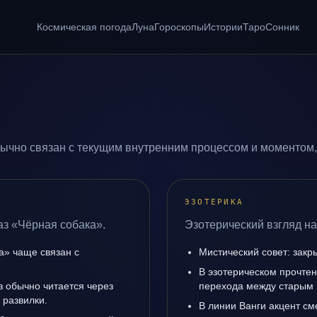
Космическая погода
Луна
Гороскопы
Истории
Таро
Сонник
ычно связан с текущим внутренним процессом и моментом,
ЭЗОТЕРИКА
аз «Чёрная собака».
Эзотерический взгляд на
а» чаще связан с
Мистический совет: закр
В эзотерическом прочтен
з обычно читается через
перехода между старым 
 развилки.
В линии Ванги акцент с