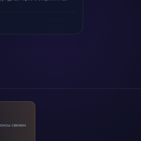
нонсы свежих