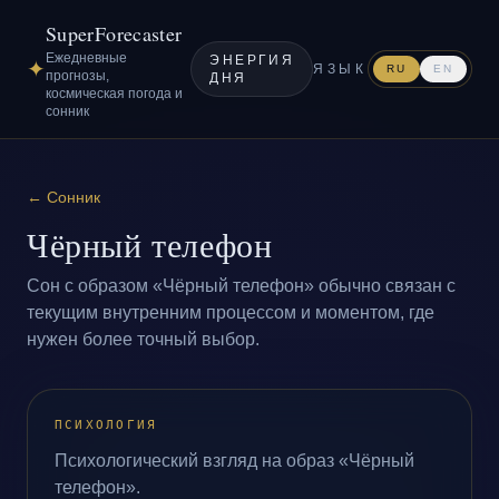
SuperForecaster
Ежедневные
ЭНЕРГИЯ
✦
ЯЗЫК
RU
EN
прогнозы,
ДНЯ
космическая погода и
сонник
←
Сонник
Чёрный телефон
Сон с образом «Чёрный телефон» обычно связан с
текущим внутренним процессом и моментом, где
нужен более точный выбор.
ПСИХОЛОГИЯ
Психологический взгляд на образ «Чёрный
телефон».