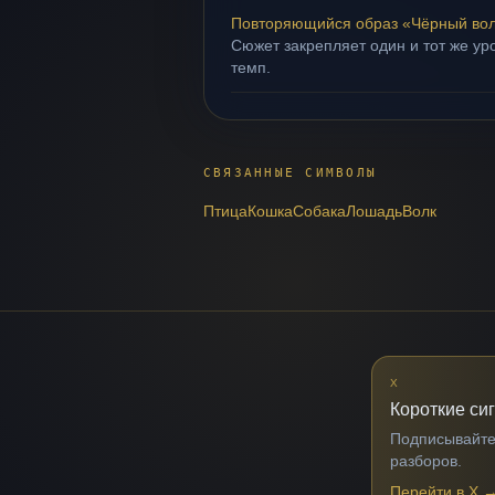
Повторяющийся образ «Чёрный во
Сюжет закрепляет один и тот же ур
темп.
СВЯЗАННЫЕ СИМВОЛЫ
Птица
Кошка
Собака
Лошадь
Волк
X
Короткие си
Подписывайтес
разборов.
Перейти в X