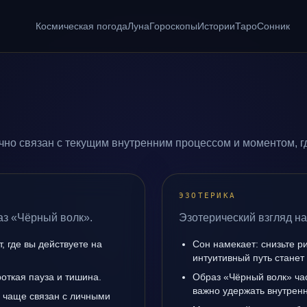
Космическая погода
Луна
Гороскопы
Истории
Таро
Сонник
но связан с текущим внутренним процессом и моментом, г
ЭЗОТЕРИКА
аз «Чёрный волк».
Эзотерический взгляд на
, где вы действуете на
Сон намекает: снизьте р
интуитивный путь станет
роткая пауза и тишина.
Образ «Чёрный волк» час
важно удержать внутренн
 чаще связан с личными