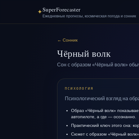
SuperForecaster
✦
Ежедневные прогнозы, космическая погода и сонник
←
Сонник
Чёрный волк
Сон с образом «Чёрный волк» обыч
ПСИХОЛОГИЯ
Психологический взгляд на обр
Образ «Чёрный волк» показывает
автопилоте, а где — осознанно.
Практический ключ этого сна: ко
Сюжет с образом «Чёрный волк»