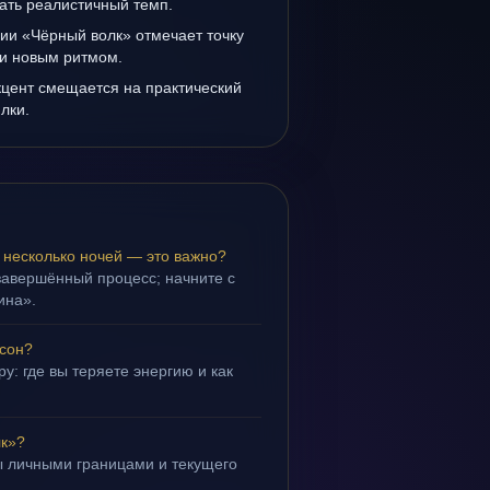
ать реалистичный темп.
ии «Чёрный волк» отмечает точку
и новым ритмом.
кцент смещается на практический
лки.
 несколько ночей — это важно?
завершённый процесс; начните с
ина».
 сон?
у: где вы теряете энергию и как
лк»?
ы личными границами и текущего