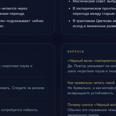
Мистический совет: выбр
 читается через
В эзотерическом прочтен
знаки периода.
перехода между старым 
лк» подсказывает: сейчас
В трактовкам Цветкова а
мп.
исход и жизненные разви
ВОПРОСЫ
«Чёрный волк» повторяется
 «короткая пауза и
Да. Повтор указывает на не
шага «короткая пауза и тиш
Как правильно читать такой
овать. Следите за риском
Не буквально, а как метафор
возвращаете устойчивость.
Почему снится «Чёрный во
 потребуется гибкость.
Обычно это отражение тем
жизненного темпа.