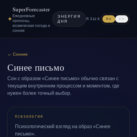
SuperForecaster
Ежедневные
ЭНЕРГИЯ
✦
ЯЗЫК
RU
EN
прогнозы,
ДНЯ
космическая погода и
сонник
←
Сонник
Синее письмо
Сон с образом «Синее письмо» обычно связан с
текущим внутренним процессом и моментом, где
нужен более точный выбор.
ПСИХОЛОГИЯ
Психологический взгляд на образ «Синее
письмо».