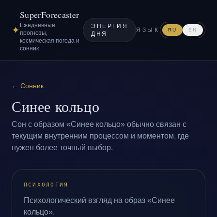
SuperForecaster
Ежедневные
ЭНЕРГИЯ
✦
ЯЗЫК
RU
EN
прогнозы,
ДНЯ
космическая погода и
сонник
←
Сонник
Синее кольцо
Сон с образом «Синее кольцо» обычно связан с
текущим внутренним процессом и моментом, где
нужен более точный выбор.
ПСИХОЛОГИЯ
Психологический взгляд на образ «Синее
кольцо».