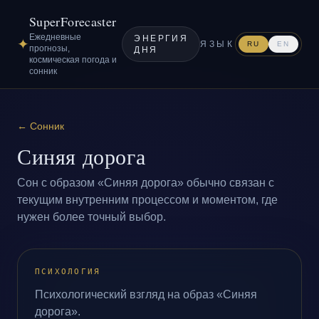
SuperForecaster
Ежедневные
ЭНЕРГИЯ
✦
ЯЗЫК
RU
EN
прогнозы,
ДНЯ
космическая погода и
сонник
←
Сонник
Синяя дорога
Сон с образом «Синяя дорога» обычно связан с
текущим внутренним процессом и моментом, где
нужен более точный выбор.
ПСИХОЛОГИЯ
Психологический взгляд на образ «Синяя
дорога».