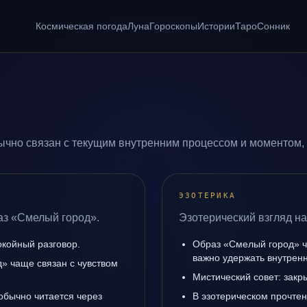
Космическая погода
Луна
Гороскопы
Истории
Таро
Сонник
чно связан с текущим внутренним процессом и моментом, 
ЭЗОТЕРИКА
аз «Смелый город».
Эзотерический взгляд н
окойный разговор.
Образ «Смелый город» ч
важно удержать внутренн
» чаще связан с чувством
Мистический совет: закр
обычно читается через
В эзотерическом прочте