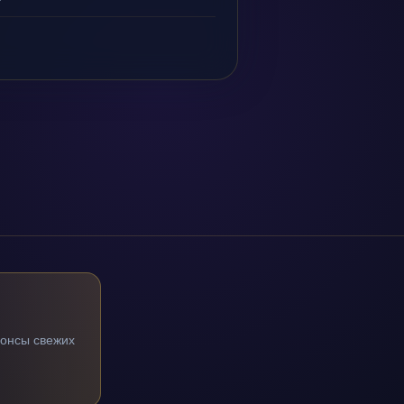
нонсы свежих