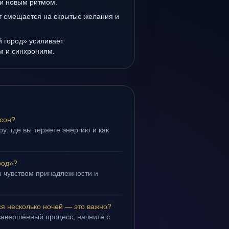
и новым ритмом.
т смещается на скрытые желания и
 город» усиливает
ам и синхрониям.
 сон?
у: где вы теряете энергию и как
род»?
 чувством принадлежности и
.
я несколько ночей — это важно?
завершённый процесс; начните с
.