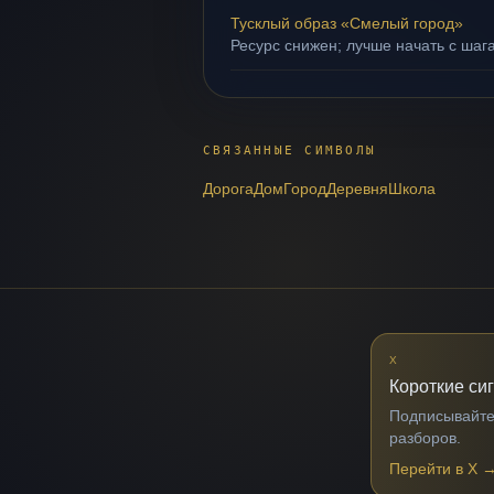
Тусклый образ «Смелый город»
Ресурс снижен; лучше начать с шаг
СВЯЗАННЫЕ СИМВОЛЫ
Дорога
Дом
Город
Деревня
Школа
X
Короткие си
Подписывайтес
разборов.
Перейти в X