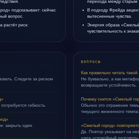
ледствия.
перехода между старым 
род» подсказывает: сейчас
В подходу Фрейда акцен
ный вопрос.
вытесненные чувства.
а растёт риск:
Энергия образа «Смелый
чувствительность к знак
ВОПРОСЫ
Как правильно читать такой
овать. Следите за риском
Не буквально, а как метафор
возвращаете устойчивость.
д»
Почему снится «Смелый го
 потребуется гибкость.
Обычно это отражение темы
текущего жизненного темпа
род»
к: закрыть один
«Смелый город» повторяетс
Да. Повтор указывает на не
шага «спокойный разговор»