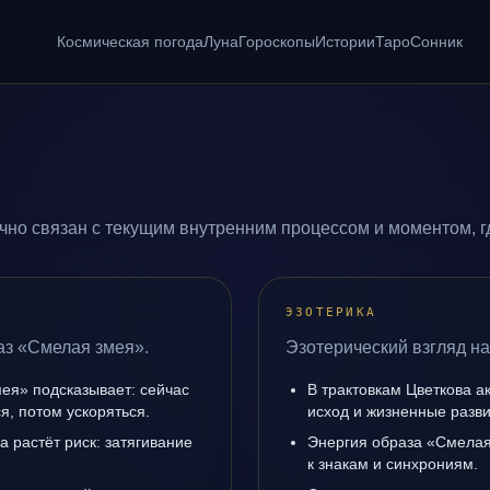
Космическая погода
Луна
Гороскопы
Истории
Таро
Сонник
но связан с текущим внутренним процессом и моментом, г
ЭЗОТЕРИКА
аз «Смелая змея».
Эзотерический взгляд н
ея» подсказывает: сейчас
В трактовкам Цветкова а
я, потом ускоряться.
исход и жизненные разви
а растёт риск: затягивание
Энергия образа «Смелая
к знакам и синхрониям.