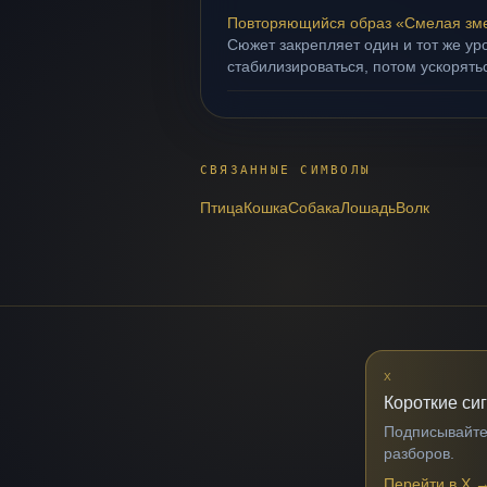
Повторяющийся образ «Смелая зм
Сюжет закрепляет один и тот же ур
стабилизироваться, потом ускорять
СВЯЗАННЫЕ СИМВОЛЫ
Птица
Кошка
Собака
Лошадь
Волк
X
Короткие си
Подписывайтес
разборов.
Перейти в X