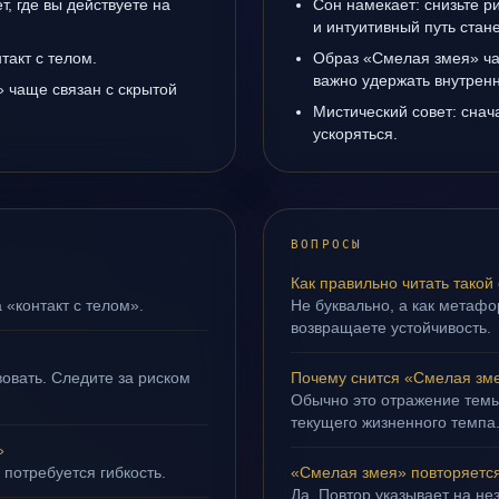
, где вы действуете на
Сон намекает: снизьте р
и интуитивный путь стане
такт с телом.
Образ «Смелая змея» ча
важно удержать внутренн
 чаще связан с скрытой
Мистический совет: снач
ускоряться.
ВОПРОСЫ
Как правильно читать такой
 «контакт с телом».
Не буквально, а как метафор
возвращаете устойчивость.
овать. Следите за риском
Почему снится «Смелая зм
Обычно это отражение темы
текущего жизненного темпа
»
 потребуется гибкость.
«Смелая змея» повторяется
Да. Повтор указывает на не