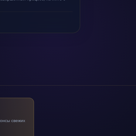
нонсы свежих