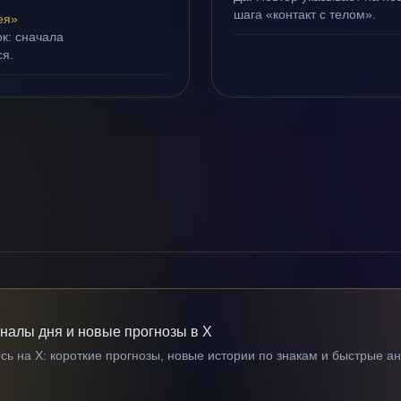
шага «контакт с телом».
ея»
ок: сначала
ся.
гналы дня и новые прогнозы в X
ь на X: короткие прогнозы, новые истории по знакам и быстрые а
→