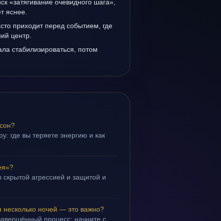
иск «затягивание очевидного шага»,
т яснее.
сто приходит перед событием, где
ий центр.
ала стабилизироваться, потом
 сон?
у: где вы теряете энергию и как
ея»?
 скрытой агрессией и защитой и
.
 несколько ночей — это важно?
завершённый процесс; начните с