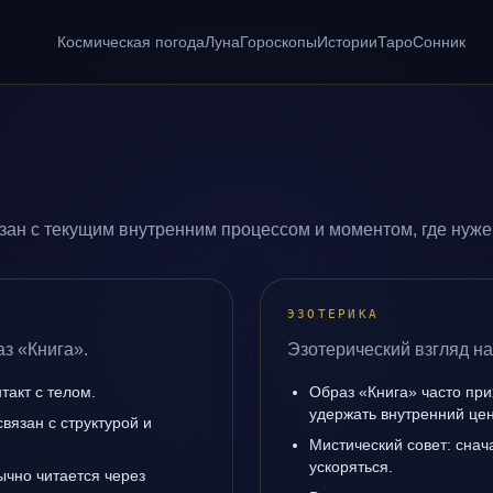
Космическая погода
Луна
Гороскопы
Истории
Таро
Сонник
зан с текущим внутренним процессом и моментом, где нуже
ЭЗОТЕРИКА
аз «Книга».
Эзотерический взгляд на
такт с телом.
Образ «Книга» часто при
удержать внутренний цен
вязан с структурой и
Мистический совет: снач
ускоряться.
ычно читается через