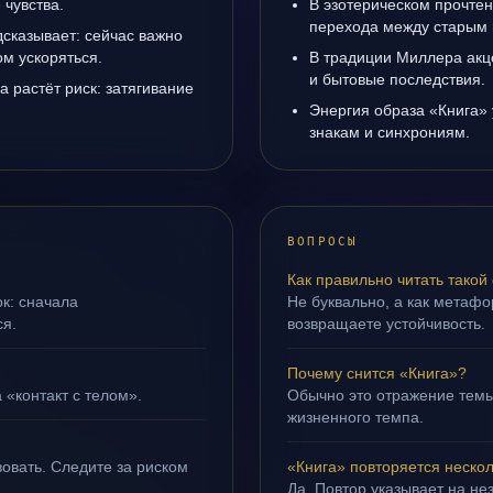
чувства.
В эзотерическом прочтен
перехода между старым 
дсказывает: сейчас важно
ом ускоряться.
В традиции Миллера акц
и бытовые последствия.
а растёт риск: затягивание
Энергия образа «Книга» 
знакам и синхрониям.
ВОПРОСЫ
Как правильно читать такой
ок: сначала
Не буквально, а как метафор
ся.
возвращаете устойчивость.
Почему снится «Книга»?
 «контакт с телом».
Обычно это отражение темы
жизненного темпа.
овать. Следите за риском
«Книга» повторяется неско
Да. Повтор указывает на не