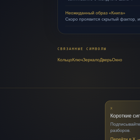
Неожиданный образ «Книга»
Скоро проявится скрытый фактор, и
СВЯЗАННЫЕ СИМВОЛЫ
Кольцо
Ключ
Зеркало
Дверь
Окно
X
Короткие си
Подписывайтес
разборов.
Перейти в X