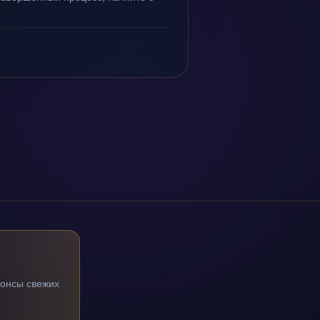
нонсы свежих