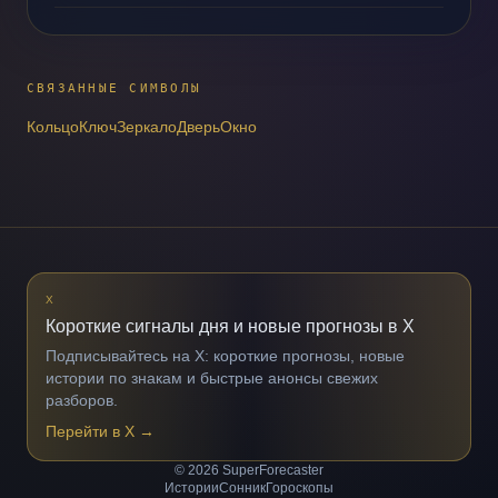
СВЯЗАННЫЕ СИМВОЛЫ
Кольцо
Ключ
Зеркало
Дверь
Окно
X
Короткие сигналы дня и новые прогнозы в X
Подписывайтесь на X: короткие прогнозы, новые
истории по знакам и быстрые анонсы свежих
разборов.
Перейти в X
→
© 2026 SuperForecaster
Истории
Сонник
Гороскопы