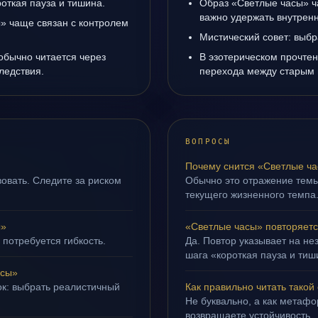
роткая пауза и тишина.
Образ «Светлые часы» ч
важно удержать внутренн
» чаще связан с контролем
Мистический совет: выбр
обычно читается через
В эзотерическом прочтен
ледствия.
перехода между старым 
ВОПРОСЫ
Почему снится «Светлые ч
овать. Следите за риском
Обычно это отражение темы
текущего жизненного темпа
ы»
«Светлые часы» повторяетс
 потребуется гибкость.
Да. Повтор указывает на не
шага «короткая пауза и тиш
асы»
ок: выбрать реалистичный
Как правильно читать такой
Не буквально, а как метафор
возвращаете устойчивость.