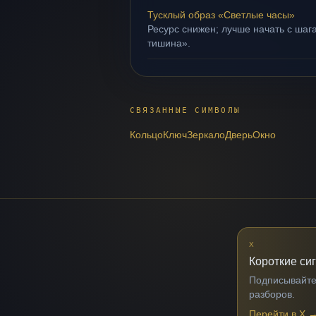
Тусклый образ «Светлые часы»
Ресурс снижен; лучше начать с шага
тишина».
СВЯЗАННЫЕ СИМВОЛЫ
Кольцо
Ключ
Зеркало
Дверь
Окно
X
Короткие си
Подписывайтес
разборов.
Перейти в X