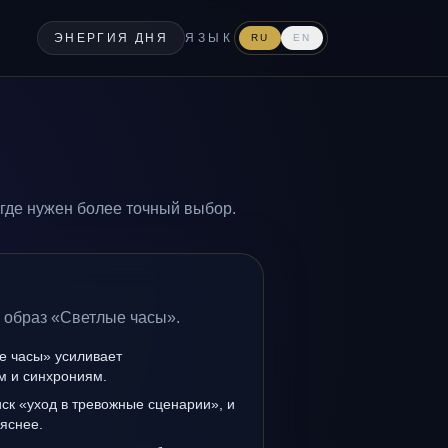
ЭНЕРГИЯ ДНЯ
ЯЗЫК
RU
EN
где нужен более точный выбор.
а образ «Светлые часы».
е часы» усиливает
ам и синхрониям.
иск «уход в тревожные сценарии», и
 яснее.