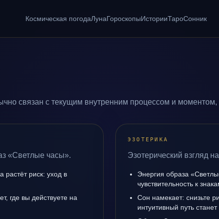
Космическая погода
Луна
Гороскопы
Истории
Таро
Сонник
чно связан с текущим внутренним процессом и моментом, 
ЭЗОТЕРИКА
аз «Светлые часы».
Эзотерический взгляд н
а растёт риск: уход в
Энергия образа «Светлы
чувствительность к знак
т, где вы действуете на
Сон намекает: снизьте р
интуитивный путь станет