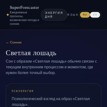
SuperForecaster
Ежедневные
ЭНЕРГИЯ
✦
ЯЗЫК
RU
EN
прогнозы,
ДНЯ
космическая погода и
сонник
←
Сонник
Светлая лошадь
Сон с образом «Светлая лошадь» обычно связан с
текущим внутренним процессом и моментом, где
нужен более точный выбор.
ПСИХОЛОГИЯ
Психологический взгляд на образ «Светлая
лошадь».