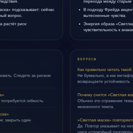
ледствия.
перехода между старым 
аска» подсказывает: сейчас
В подходу Фрейда акцен
ный вопрос.
вытесненные чувства.
а растёт риск:
Энергия образа «Светла
чувствительность к знак
ВОПРОСЫ
Как правильно читать такой
овать. Следите за риском
Не буквально, а как метафор
возвращаете устойчивость.
а»
Почему снится «Светлая ма
 потребуется гибкость.
Обычно это отражение темы
жизненного темпа.
ска»
к: закрыть один
«Светлая маска» повторяет
Да. Повтор указывает на не
шага «спокойный разговор»