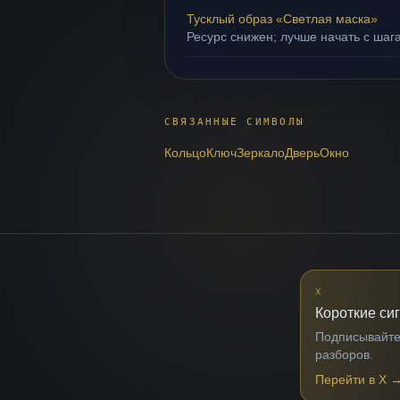
Тусклый образ «Светлая маска»
Ресурс снижен; лучше начать с шаг
СВЯЗАННЫЕ СИМВОЛЫ
Кольцо
Ключ
Зеркало
Дверь
Окно
X
Короткие си
Подписывайтес
разборов.
Перейти в X