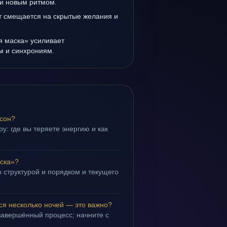
и новым ритмом.
т смещается на скрытые желания и
я маска» усиливает
ам и синхрониям.
 сон?
у: где вы теряете энергию и как
ска»?
 структурой и порядком и текущего
ся несколько ночей — это важно?
завершённый процесс; начните с
.