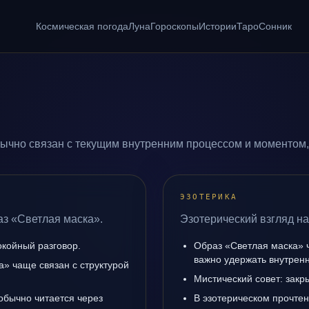
Космическая погода
Луна
Гороскопы
Истории
Таро
Сонник
ычно связан с текущим внутренним процессом и моментом,
ЭЗОТЕРИКА
аз «Светлая маска».
Эзотерический взгляд на
окойный разговор.
Образ «Светлая маска» ч
важно удержать внутренн
» чаще связан с структурой
Мистический совет: закр
обычно читается через
В эзотерическом прочтен