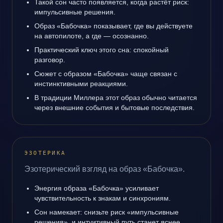
Такой сон часто появляется, когда растёт риск:
импульсивные решения.
Образ «Бабочка» показывает, где вы действуете
на автопилоте, а где — осознанно.
Практический ключ этого сна: спокойный
разговор.
Сюжет с образом «Бабочка» чаще связан с
инстинктивными реакциями.
В традиции Миллера этот образ обычно читается
через внешние события и бытовые последствия.
ЭЗОТЕРИКА
Эзотерический взгляд на образ «Бабочка».
Энергия образа «Бабочка» усиливает
чувствительность к знакам и синхрониям.
Сон намекает: снизьте риск «импульсивные
решения», и интуитивный путь станет яснее.