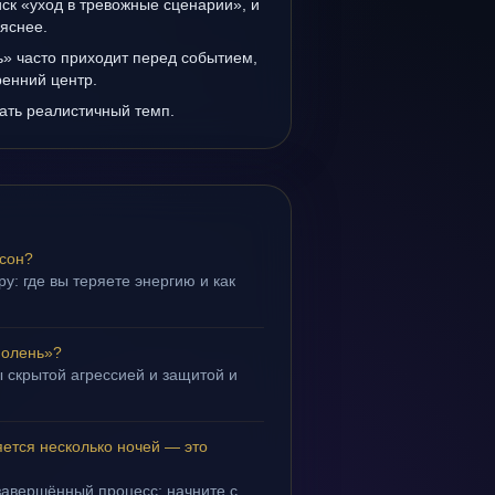
иск «уход в тревожные сценарии», и
 яснее.
» часто приходит перед событием,
ренний центр.
ать реалистичный темп.
 сон?
у: где вы теряете энергию и как
 олень»?
 скрытой агрессией и защитой и
.
ется несколько ночей — это
завершённый процесс; начните с