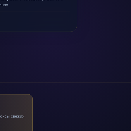
ина».
нонсы свежих