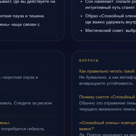
вает, где вы действуете на
Сон намекает: снизьте р
интуитивный путь станет
роткая пауза и тишина.
Образ «Спокойный олень
где важно удержать внут
ень» чаще связан с
Мистический совет: выбр
ВОПРОСЫ
Как правильно читать такой
 «короткая пауза и
Не буквально, а как метафор
возвращаете устойчивость.
Почему снится «Спокойный
овать. Следите за риском
Обычно это отражение темы
текущего жизненного темпа
лень»
«Спокойный олень» повторя
 потребуется гибкость.
важно?
Да. Повтор указывает на не