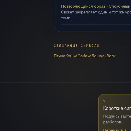
Повторяющийся образ «Спокойный
Сюжет закрепляет один и тот же ур
темп.
СВЯЗАННЫЕ СИМВОЛЫ
Птица
Кошка
Собака
Лошадь
Волк
X
Короткие си
Подписывайтес
разборов.
Перейти в X