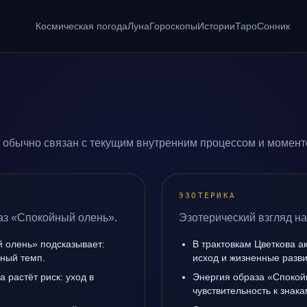
Космическая погода
Луна
Гороскопы
Истории
Таро
Сонник
 обычно связан с текущим внутренним процессом и моменто
ЭЗОТЕРИКА
аз «Спокойный олень».
Эзотерический взгляд н
 олень» подсказывает:
В трактовкам Цветкова а
чный темп.
исход и жизненные разви
а растёт риск: уход в
Энергия образа «Спокой
чувствительность к знак