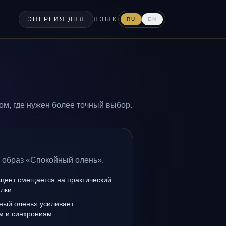
ЭНЕРГИЯ ДНЯ
ЯЗЫК
RU
EN
м, где нужен более точный выбор.
а образ «Спокойный олень».
кцент смещается на практический
лки.
ный олень» усиливает
ам и синхрониям.