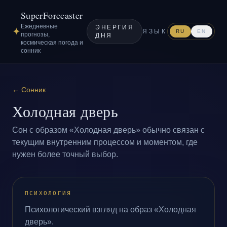
SuperForecaster
Ежедневные
ЭНЕРГИЯ
✦
ЯЗЫК
RU
EN
прогнозы,
ДНЯ
космическая погода и
сонник
←
Сонник
Холодная дверь
Сон с образом «Холодная дверь» обычно связан с
текущим внутренним процессом и моментом, где
нужен более точный выбор.
ПСИХОЛОГИЯ
Психологический взгляд на образ «Холодная
дверь».