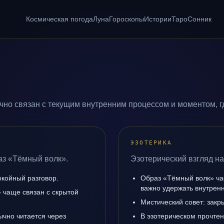
Космическая погода
Луна
Гороскопы
Истории
Таро
Сонник
но связан с текущим внутренним процессом и моментом, г
ЭЗОТЕРИКА
аз «Тёмный волк».
Эзотерический взгляд н
окойный разговор.
Образ «Тёмный волк» ча
важно удержать внутренн
 чаще связан с скрытой
Мистический совет: закр
ычно читается через
В эзотерическом прочтен