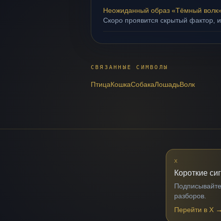
Неожиданный образ «Тёмный волк
Скоро проявится скрытый фактор, и
СВЯЗАННЫЕ СИМВОЛЫ
Птица
Кошка
Собака
Лошадь
Волк
X
Короткие си
Подписывайтес
разборов.
Перейти в X