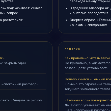
чувства.
перехода между старым 
лк» подсказывает: сейчас
В традиции Миллера акц
ный вопрос.
и бытовые последствия.
а растёт риск:
Энергия образа «Тёмный
к знакам и синхрониям.
ВОПРОСЫ
лк»
Как правильно читать такой
к: закрыть один
Не буквально, а как метафор
возвращаете устойчивость.
Почему снится «Тёмный во
а «спокойный разговор».
Обычно это отражение темы
текущего жизненного темпа
овать. Следите за риском
«Тёмный волк» повторяется
Да. Повтор указывает на не
шага «спокойный разговор»