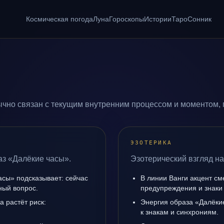
Космическая погода
Луна
Гороскопы
Истории
Таро
Сонник
чно связан с текущим внутренним процессом и моментом, 
ЭЗОТЕРИКА
аз «Далёкие часы».
Эзотерический взгляд на
асы» подсказывает: сейчас
В линии Ванги акцент с
ный вопрос.
предупреждения и знаки
а растёт риск:
Энергия образа «Далёкие
к знакам и синхрониям.