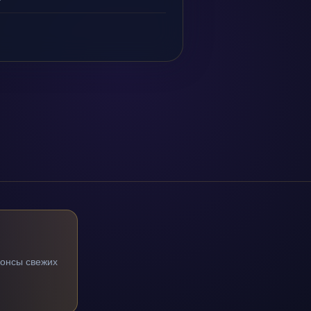
нонсы свежих