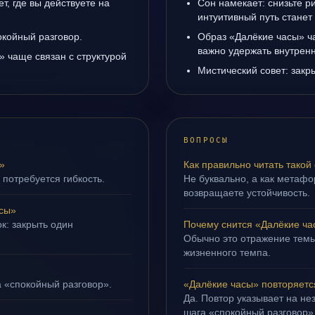
т, где вы действуете на
Сон намекает: снизьте р
интуитивный путь станет
окойный разговор.
Образ «Далёкие часы» ча
важно удержать внутренн
 чаще связан с структурой
Мистический совет: закр
ВОПРОСЫ
»
Как правильно читать такой
 потребуется гибкость.
Не буквально, а как метафор
возвращаете устойчивость.
сы»
к: закрыть один
Почему снится «Далёкие ч
Обычно это отражение темы
жизненного темпа.
а «спокойный разговор».
«Далёкие часы» повторяетс
Да. Повтор указывает на не
шага «спокойный разговор»