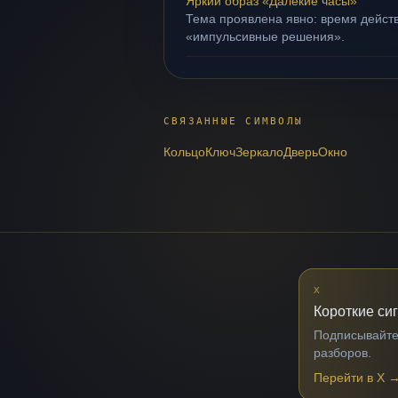
Яркий образ «Далёкие часы»
Тема проявлена явно: время действ
«импульсивные решения».
СВЯЗАННЫЕ СИМВОЛЫ
Кольцо
Ключ
Зеркало
Дверь
Окно
X
Короткие си
Подписывайтес
разборов.
Перейти в X