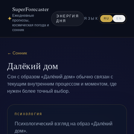
SuperForecaster
Ежедневные
ЭНЕРГИЯ
✦
ЯЗЫК
RU
EN
прогнозы,
ДНЯ
космическая погода и
сонник
←
Сонник
Далёкий дом
Сон с образом «Далёкий дом» обычно связан с
текущим внутренним процессом и моментом, где
нужен более точный выбор.
ПСИХОЛОГИЯ
Психологический взгляд на образ «Далёкий
дом».