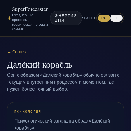
SuperForecaster
Ежедневные
ЭНЕРГИЯ
✦
ЯЗЫК
RU
EN
прогнозы,
ДНЯ
космическая погода и
сонник
←
Сонник
Далёкий корабль
Сон с образом «Далёкий корабль» обычно связан с
текущим внутренним процессом и моментом, где
нужен более точный выбор.
ПСИХОЛОГИЯ
Психологический взгляд на образ «Далёкий
корабль».