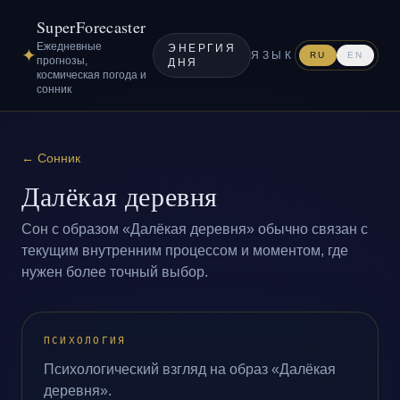
SuperForecaster
Ежедневные
ЭНЕРГИЯ
✦
ЯЗЫК
RU
EN
прогнозы,
ДНЯ
космическая погода и
сонник
←
Сонник
Далёкая деревня
Сон с образом «Далёкая деревня» обычно связан с
текущим внутренним процессом и моментом, где
нужен более точный выбор.
ПСИХОЛОГИЯ
Психологический взгляд на образ «Далёкая
деревня».