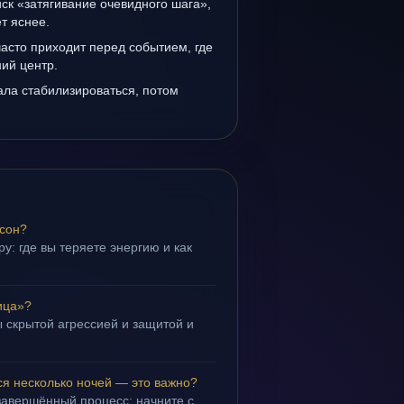
иск «затягивание очевидного шага»,
т яснее.
асто приходит перед событием, где
ий центр.
ала стабилизироваться, потом
 сон?
у: где вы теряете энергию и как
ица»?
 скрытой агрессией и защитой и
.
ся несколько ночей — это важно?
завершённый процесс; начните с