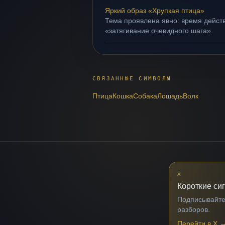
Яркий образ «Хрупкая птица»
Тема проявлена явно: время действ
«затягивание очевидного шага».
СВЯЗАННЫЕ СИМВОЛЫ
Птица
Кошка
Собака
Лошадь
Волк
X
Короткие си
Подписывайтес
разборов.
Перейти в X