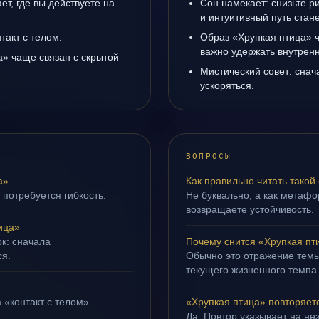
т, где вы действуете на
Сон намекает: снизьте р
и интуитивный путь стане
такт с телом.
Образ «Хрупкая птица» ч
важно удержать внутренн
» чаще связан с скрытой
Мистический совет: снач
ускоряться.
ВОПРОСЫ
а»
Как правильно читать такой
 потребуется гибкость.
Не буквально, а как метафор
возвращаете устойчивость.
ица»
ок: сначала
Почему снится «Хрупкая пт
ся.
Обычно это отражение темы
текущего жизненного темпа
 «контакт с телом».
«Хрупкая птица» повторяет
Да. Повтор указывает на не