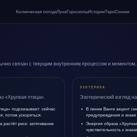
Космическая погода
Луна
Гороскопы
Истории
Таро
Сонник
ычно связан с текущим внутренним процессом и моментом,
ЭЗОТЕРИКА
аз «Хрупкая птица».
Эзотерический взгляд на
тица» подсказывает: сейчас
В линии Ванги акцент с
я, потом ускоряться.
предупреждения и знаки
а растёт риск: затягивание
Энергия образа «Хрупка
чувствительность к знак