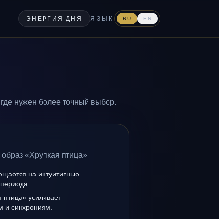
ЭНЕРГИЯ ДНЯ
ЯЗЫК
RU
EN
 где нужен более точный выбор.
 образ «Хрупкая птица».
мещается на интуитивные
 периода.
я птица» усиливает
ам и синхрониям.