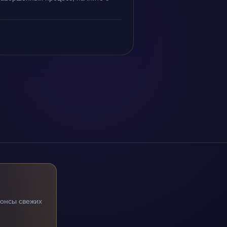
нонсы свежих